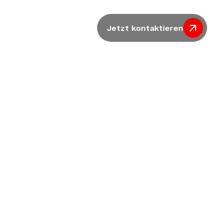
Jetzt kontaktieren
elden Sie sich 
insam die beste 